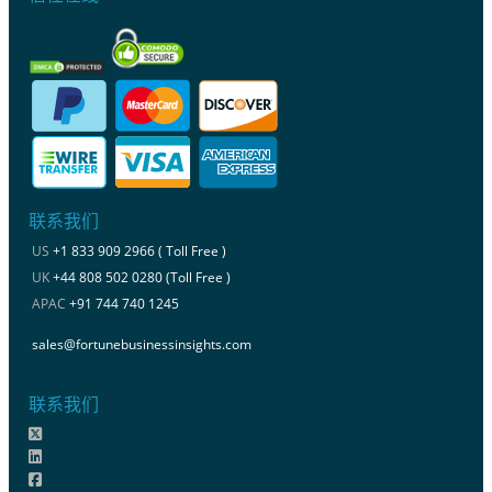
联系我们
US
+1 833 909 2966 ( Toll Free )
UK
+44 808 502 0280 (Toll Free )
APAC
+91 744 740 1245
sales@fortunebusinessinsights.com
联系我们