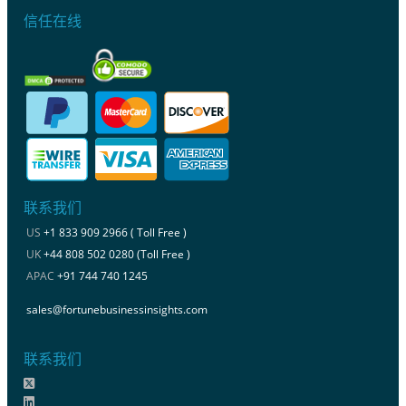
信任在线
联系我们
US
+1 833 909 2966 ( Toll Free )
UK
+44 808 502 0280 (Toll Free )
APAC
+91 744 740 1245
sales@fortunebusinessinsights.com
联系我们