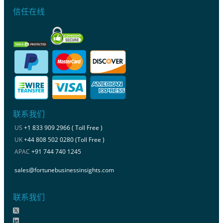
信任在线
联系我们
US
+1 833 909 2966 ( Toll Free )
UK
+44 808 502 0280 (Toll Free )
APAC
+91 744 740 1245
sales@fortunebusinessinsights.com
联系我们