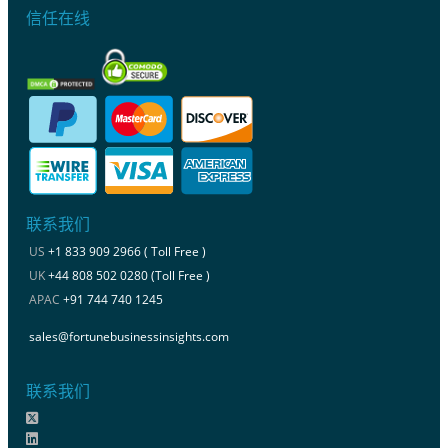
信任在线
联系我们
US
+1 833 909 2966 ( Toll Free )
UK
+44 808 502 0280 (Toll Free )
APAC
+91 744 740 1245
sales@fortunebusinessinsights.com
联系我们