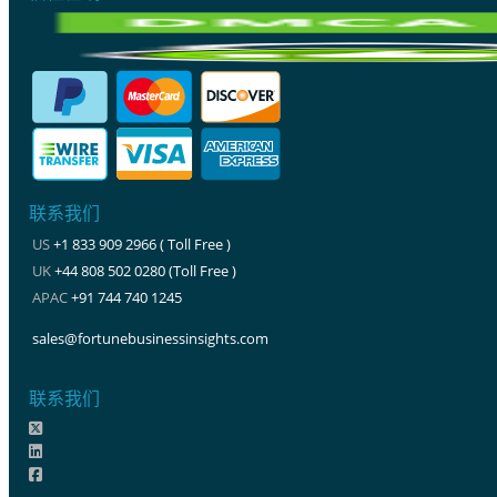
联系我们
US
+1 833 909 2966 ( Toll Free )
UK
+44 808 502 0280 (Toll Free )
APAC
+91 744 740 1245
sales@fortunebusinessinsights.com
联系我们