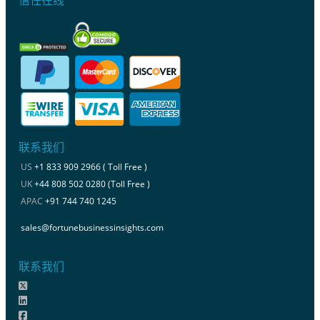
联系我们
US
+1 833 909 2966 ( Toll Free )
UK
+44 808 502 0280 (Toll Free )
APAC
+91 744 740 1245
sales@fortunebusinessinsights.com
联系我们