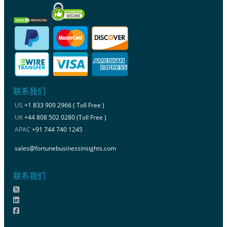
联系我们
US
+1 833 909 2966 ( Toll Free )
UK
+44 808 502 0280 (Toll Free )
APAC
+91 744 740 1245
sales@fortunebusinessinsights.com
联系我们