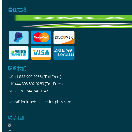
信任在线
联系我们
US
+1 833 909 2966 ( Toll Free )
UK
+44 808 502 0280 (Toll Free )
APAC
+91 744 740 1245
sales@fortunebusinessinsights.com
联系我们