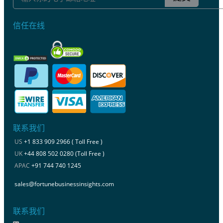
信任在线
联系我们
US
+1 833 909 2966 ( Toll Free )
UK
+44 808 502 0280 (Toll Free )
APAC
+91 744 740 1245
sales@fortunebusinessinsights.com
联系我们