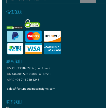
信任在线
联系我们
US
+1 833 909 2966 ( Toll Free )
UK
+44 808 502 0280 (Toll Free )
APAC
+91 744 740 1245
sales@fortunebusinessinsights.com
联系我们