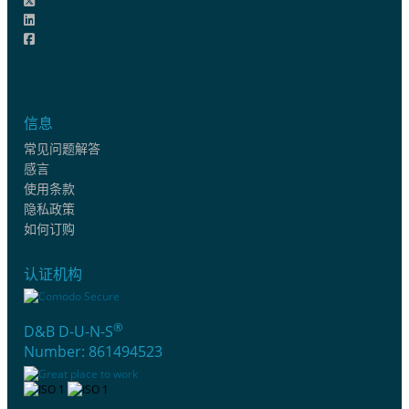
信息
常见问题解答
感言
使用条款
隐私政策
如何订购
认证机构
®
D&B D-U-N-S
Number: 861494523