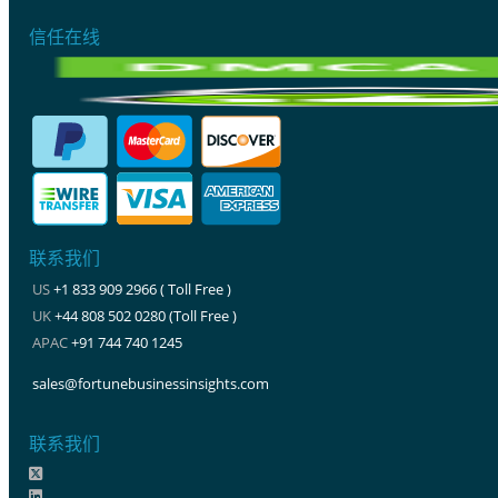
信任在线
联系我们
US
+1 833 909 2966 ( Toll Free )
UK
+44 808 502 0280 (Toll Free )
APAC
+91 744 740 1245
sales@fortunebusinessinsights.com
联系我们