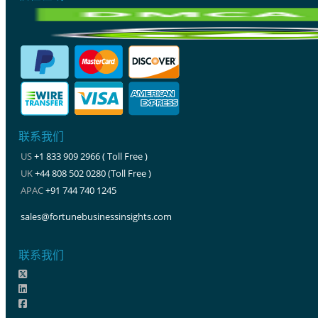
联系我们
US
+1 833 909 2966 ( Toll Free )
UK
+44 808 502 0280 (Toll Free )
APAC
+91 744 740 1245
sales@fortunebusinessinsights.com
联系我们