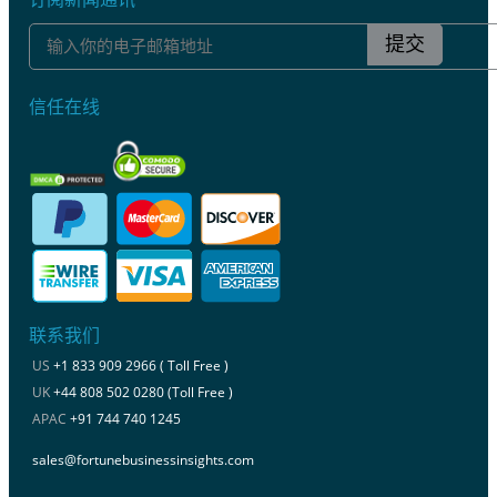
提交
信任在线
联系我们
US
+1 833 909 2966 ( Toll Free )
UK
+44 808 502 0280 (Toll Free )
APAC
+91 744 740 1245
sales@fortunebusinessinsights.com