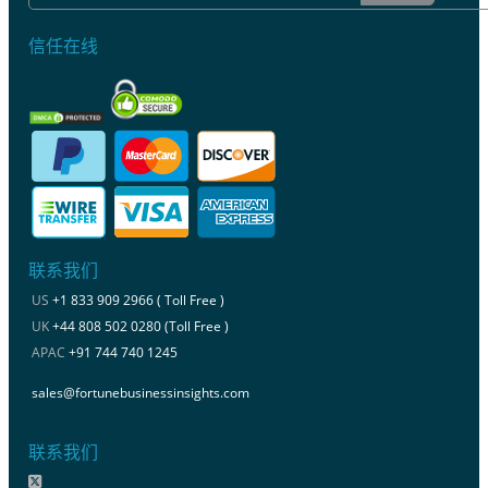
信任在线
联系我们
US
+1 833 909 2966 ( Toll Free )
UK
+44 808 502 0280 (Toll Free )
APAC
+91 744 740 1245
sales@fortunebusinessinsights.com
联系我们