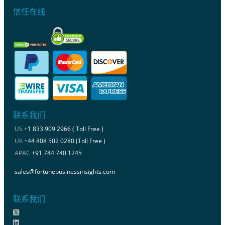
信任在线
联系我们
US
+1 833 909 2966 ( Toll Free )
UK
+44 808 502 0280 (Toll Free )
APAC
+91 744 740 1245
sales@fortunebusinessinsights.com
联系我们