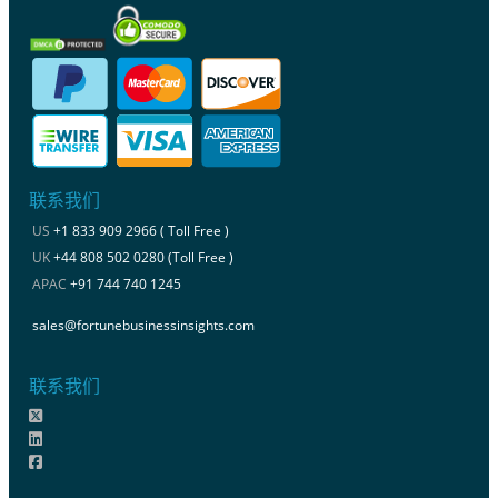
联系我们
US
+1 833 909 2966 ( Toll Free )
UK
+44 808 502 0280 (Toll Free )
APAC
+91 744 740 1245
sales@fortunebusinessinsights.com
联系我们