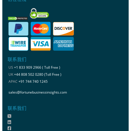
联系我们
US
+1 833 909 2966 ( Toll Free )
UK
+44 808 502 0280 (Toll Free )
APAC
+91 744 740 1245
sales@fortunebusinessinsights.com
联系我们