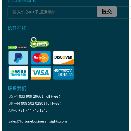
提交
信任在线
联系我们
US
+1 833 909 2966 ( Toll Free )
UK
+44 808 502 0280 (Toll Free )
APAC
+91 744 740 1245
sales@fortunebusinessinsights.com