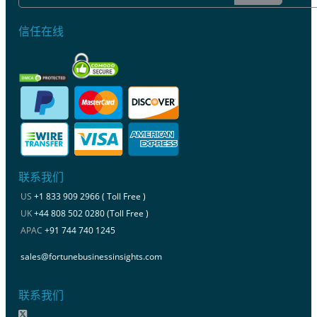
信任在线
联系我们
US
+1 833 909 2966 ( Toll Free )
UK
+44 808 502 0280 (Toll Free )
APAC
+91 744 740 1245
sales@fortunebusinessinsights.com
联系我们