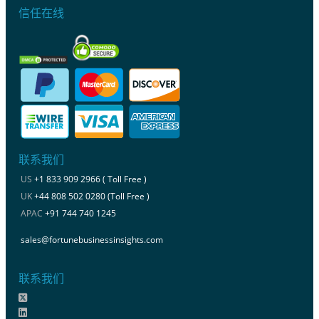
信任在线
联系我们
US
+1 833 909 2966 ( Toll Free )
UK
+44 808 502 0280 (Toll Free )
APAC
+91 744 740 1245
sales@fortunebusinessinsights.com
联系我们