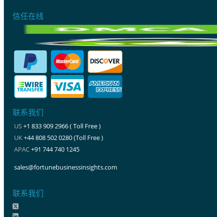
信任在线
联系我们
US
+1 833 909 2966 ( Toll Free )
UK
+44 808 502 0280 (Toll Free )
APAC
+91 744 740 1245
sales@fortunebusinessinsights.com
联系我们