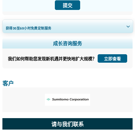
提交
获得30至60
小时
免费定制服务
扩大区域和国家覆盖范围， 细分市场分析， 公司简介， 竞争基准分析，
成长咨询服务
以及最终用户洞察。
我们如何帮助您发现新机遇并更快地扩大规模？
立即查看
立即定制
客户
请与我们联系