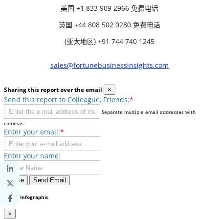
美国
+1 833 909 2966 免费电话
英国
+44 808 502 0280 免费电话
(亚太地区) +91 744 740 1245
sales@fortunebusinessinsights.com
Sharing this report over the email
×
Send this report to Colleague, Friends:
*
Separate multiple email addresses with
commas.
Enter your email:
*
Enter your name:
Close
Send Email
Share Infographic
×