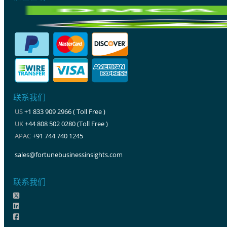
联系我们
US
+1 833 909 2966 ( Toll Free )
UK
+44 808 502 0280 (Toll Free )
APAC
+91 744 740 1245
sales@fortunebusinessinsights.com
联系我们