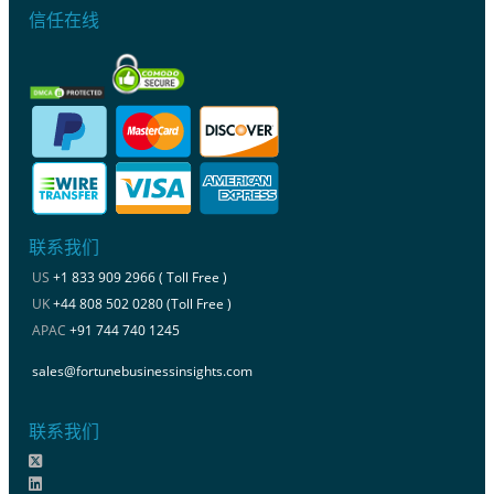
信任在线
联系我们
US
+1 833 909 2966 ( Toll Free )
UK
+44 808 502 0280 (Toll Free )
APAC
+91 744 740 1245
sales@fortunebusinessinsights.com
联系我们