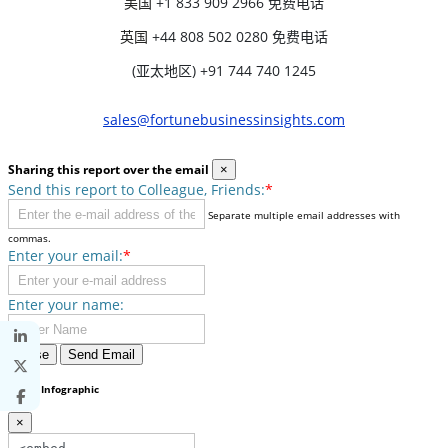
美国
+1 833 909 2966 免费电话
英国
+44 808 502 0280 免费电话
(亚太地区) +91 744 740 1245
sales@fortunebusinessinsights.com
Sharing this report over the email
×
Send this report to Colleague, Friends:
*
Separate multiple email addresses with
commas.
Enter your email:
*
Enter your name:
Close
Send Email
Share Infographic
×