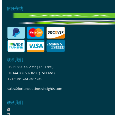
信任在线
联系我们
US
+1 833 909 2966 ( Toll Free )
UK
+44 808 502 0280 (Toll Free )
APAC
+91 744 740 1245
sales@fortunebusinessinsights.com
联系我们