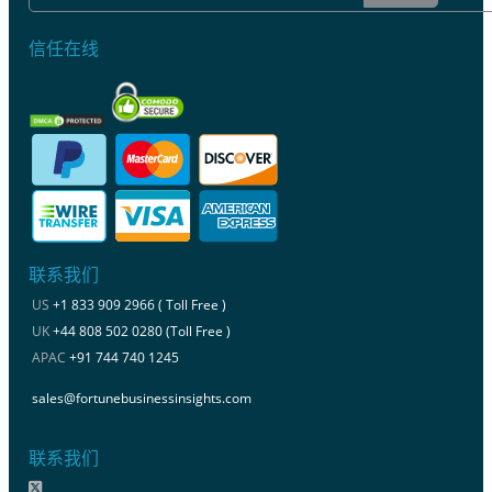
信任在线
联系我们
US
+1 833 909 2966 ( Toll Free )
UK
+44 808 502 0280 (Toll Free )
APAC
+91 744 740 1245
sales@fortunebusinessinsights.com
联系我们