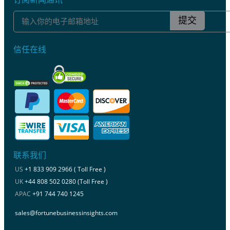
提交
信任在线
联系我们
US
+1 833 909 2966 ( Toll Free )
UK
+44 808 502 0280 (Toll Free )
APAC
+91 744 740 1245
sales@fortunebusinessinsights.com