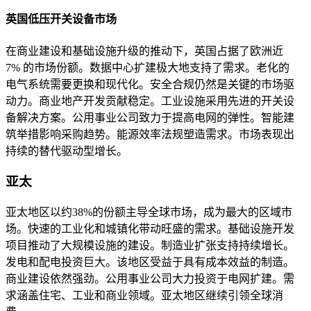
英国低压开关设备市场
在商业建设和基础设施升级的推动下，英国占据了欧洲近
7% 的市场份额。数据中心扩建极大地支持了需求。老化的
电气系统需要更换和现代化。安全合规仍然是关键的市场驱
动力。商业地产开发贡献稳定。工业设施采用先进的开关设
备解决方案。公用事业公司致力于提高电网的弹性。智能建
筑举措影响采购趋势。能源效率法规塑造需求。市场表现出
持续的替代驱动型增长。
亚太
亚太地区以约38%的份额主导全球市场，成为最大的区域市
场。快速的工业化和城镇化带动旺盛的需求。基础设施开发
项目推动了大规模设施的建设。制造业扩张支持持续增长。
发电和配电投资巨大。该地区受益于具有成本效益的制造。
商业建设依然强劲。公用事业公司大力投资于电网扩建。需
求涵盖住宅、工业和商业领域。亚太地区继续引领全球消