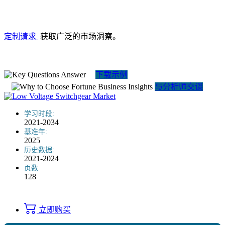
定制请求
获取广泛的市场洞察。
下载示例
与分析师交谈
学习时段:
2021-2034
基准年:
2025
历史数据:
2021-2024
页数:
128
立即购买