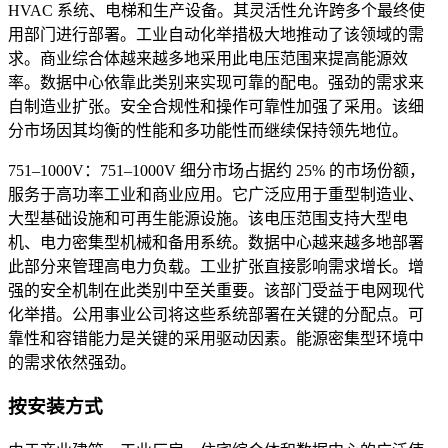
HVAC 系统、电梯和生产设备。其灵活性允许跨多个最终使
用部门进行部署。工业自动化举措极大地推动了该领域的需
求。商业综合体越来越多地采用此电压范围来提高能源效
率。数据中心依靠此类别来实现可靠的配电。强劲的需求来
自制造业扩张。安全合规性和操作可靠性加强了采用。该细
分市场因其均衡的性能和多功能性而继续保持领先地位。
751–1000V：751–1000V 细分市场占据约 25% 的市场份额，
服务于高功率工业和商业应用。它广泛应用于重型制造业、
大型基础设施和可再生能源设施。该电压范围支持大型电
机、电力密集型机械和备用系统。数据中心越来越多地部署
此部分来管理高电力负载。工业扩张直接影响需求增长。增
强的安全机制在此类别中至关重要。该部门受益于电网现代
化举措。公用事业公司将这些系统部署在关键的分配点。可
靠性和容错能力是关键的采用驱动因素。能源密集型环境中
的需求依然强劲。
按安装方式