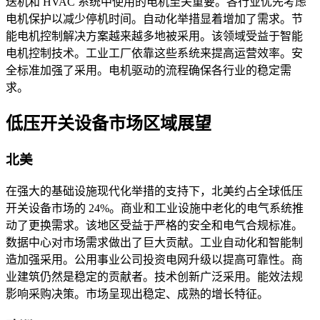
送机和 HVAC 系统中使用的电机至关重要。各行业优先考虑
电机保护以减少停机时间。自动化举措显着增加了需求。节
能电机控制解决方案越来越多地被采用。该领域受益于智能
电机控制技术。工业工厂依靠这些系统来提高运营效率。安
全标准加强了采用。电机驱动的流程确保各行业的稳定需
求。
低压开关设备市场区域展望
北美
在强大的基础设施现代化举措的支持下，北美约占全球低压
开关设备市场的 24%。商业和工业设施中老化的电气系统推
动了更换需求。该地区受益于严格的安全和电气合规标准。
数据中心对市场需求做出了巨大贡献。工业自动化和智能制
造加强采用。公用事业公司投资电网升级以提高可靠性。商
业建筑仍然是稳定的贡献者。技术创新广泛采用。能效法规
影响采购决策。市场呈现出稳定、成熟的增长特征。