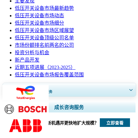
主要发现
低压开关设备市场最新趋势
低压开关设备市场动态
低压开关设备市场细分
低压开关设备市场区域展望
低压开关设备顶级公司名单
市场份额排名前两名的公司
投资分析与机会
新产品开发
近期五项进展（2023-2025）
低压开关设备市场报告覆盖范围
获得30至60
小时
免费定制服务
扩大区域和国家覆盖范围， 细分市场分析， 公司简介， 竞争基准分析，
成长咨询服务
以及最终用户洞察。
立即查看
我们如何帮助您发现新机遇并更快地扩大规模？
立即定制