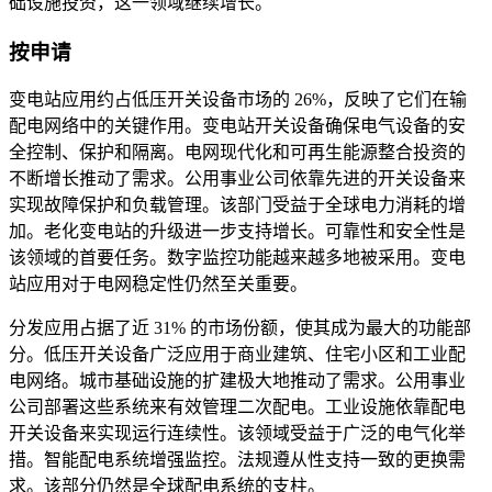
础设施投资，这一领域继续增长。
按申请
变电站应用约占低压开关设备市场的 26%，反映了它们在输
配电网络中的关键作用。变电站开关设备确保电气设备的安
全控制、保护和隔离。电网现代化和可再生能源整合投资的
不断增长推动了需求。公用事业公司依靠先进的开关设备来
实现故障保护和负载管理。该部门受益于全球电力消耗的增
加。老化变电站的升级进一步支持增长。可靠性和安全性是
该领域的首要任务。数字监控功能越来越多地被采用。变电
站应用对于电网稳定性仍然至关重要。
分发应用占据了近 31% 的市场份额，使其成为最大的功能部
分。低压开关设备广泛应用于商业建筑、住宅小区和工业配
电网络。城市基础设施的扩建极大地推动了需求。公用事业
公司部署这些系统来有效管理二次配电。工业设施依靠配电
开关设备来实现运行连续性。该领域受益于广泛的电气化举
措。智能配电系统增强监控。法规遵从性支持一致的更换需
求。该部分仍然是全球配电系统的支柱。