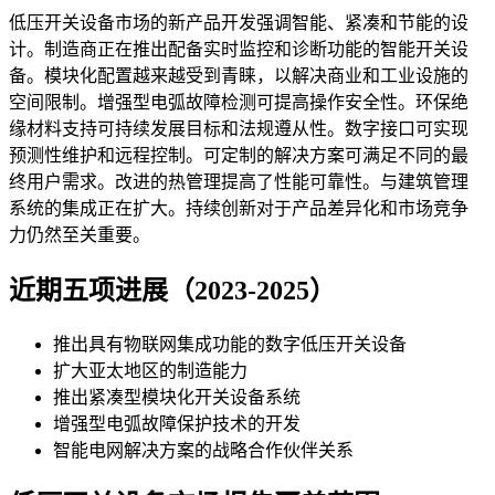
低压开关设备市场的新产品开发强调智能、紧凑和节能的设
计。制造商正在推出配备实时监控和诊断功能的智能开关设
备。模块化配置越来越受到青睐，以解决商业和工业设施的
空间限制。增强型电弧故障检测可提高操作安全性。环保绝
缘材料支持可持续发展目标和法规遵从性。数字接口可实现
预测性维护和远程控制。可定制的解决方案可满足不同的最
终用户需求。改进的热管理提高了性能可靠性。与建筑管理
系统的集成正在扩大。持续创新对于产品差异化和市场竞争
力仍然至关重要。
近期五项进展（2023-2025）
推出具有物联网集成功能的数字低压开关设备
扩大亚太地区的制造能力
推出紧凑型模块化开关设备系统
增强型电弧故障保护技术的开发
智能电网解决方案的战略合作伙伴关系