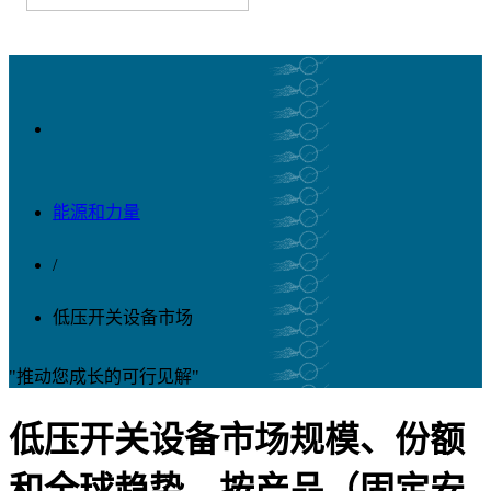
能源和力量
/
低压开关设备市场
"推动您成长的可行见解"
低压开关设备市场规模、份额
和全球趋势，按产品（固定安