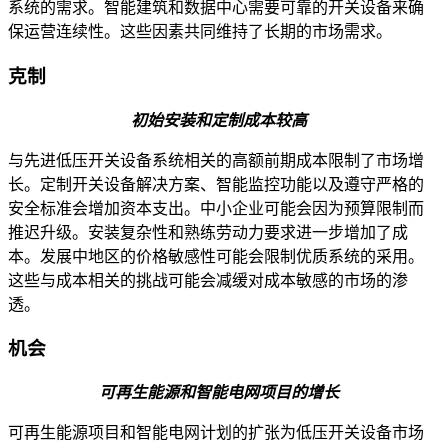
系统的需求。智能建筑和数据中心需要可靠的开关设备来确
保运营连续性。这些因素共同维持了长期的市场需求。
克制
初始安装和定制成本较高
与先进低压开关设备系统相关的高额前期成本限制了市场增
长。定制开关设备解决方案、智能监控功能以及遵守严格的
安全标准会增加资本支出。中小企业可能会因为预算限制而
推迟升级。安装复杂性和熟练劳动力要求进一步增加了成
本。发展中地区的价格敏感性可能会限制优质系统的采用。
这些与成本相关的挑战可能会减缓对成本敏感的市场的渗
透。
机会
可再生能源和智能电网项目的增长
可再生能源项目和智能电网计划的扩张为低压开关设备市场