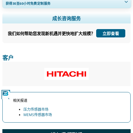
获得30至60
小时
免费定制服务
扩大区域和国家覆盖范围， 细分市场分析， 公司简介， 竞争基准分析，
成长咨询服务
以及最终用户洞察。
我们如何帮助您发现新机遇并更快地扩大规模？
立即查看
立即定制
客户
相关报道
压力传感器市场
MEMS传感器市场