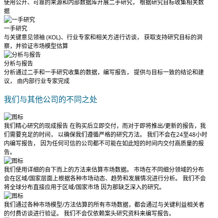
使用公开、可靠的来源和内部数据库开展二手研究， 根据研究目标收集相关数
据
一手研究
与关键意见领袖 (KOL)、行业专家和相关方进行访谈， 获取支持研究目标的洞
察，并验证市场模型估算
分析与报告
分析通过二手和一手研究收集的数据，编写报告， 提供与目标一致的结论和建
议， 由内部行业专家完成
我们与其他公司的不同之处
我们精心研究的现成报告
在购买后立即交付
，而对于即将推出/更新的报告，我
们需要充足的时间， 以确保我们遵循严格的研究方法。
我们不会在24至48小时
内编写报告
， 因为任何可信的公司都不可能在如此短的时间内交付高质量的报
告。
我们使用详细的自下而上的方法来估算市场数据。 市场在不同细分领域的分布
会在区域/国家层面上根据各种市场动态、趋势和发展情况进行分析。
我们不会
将全球分布直接应用于区域/国家市场
因为那缺乏深入的研究。
我们通过各种市场模型/方法估算的所有市场数据，都会通过与关键利益相关者
的付费访谈进行验证。
我们不会仅依赖案头研究资料来编写报告。