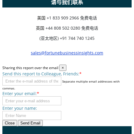
请与我们联系
美国
+1 833 909 2966 免费电话
英国
+44 808 502 0280 免费电话
(亚太地区) +91 744 740 1245
sales@fortunebusinessinsights.com
Sharing this report over the email
×
Send this report to Colleague, Friends:
*
Separate multiple email addresses with
commas.
Enter your email:
*
Enter your name:
Close
Send Email