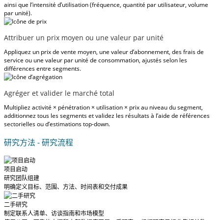
ainsi que l’intensité d’utilisation (fréquence, quantité par utilisateur, volume
par unité).
Attribuer un prix moyen ou une valeur par unité
Appliquez un prix de vente moyen, une valeur d’abonnement, des frais de
service ou une valeur par unité de consommation, ajustés selon les
différences entre segments.
Agréger et valider le marché total
Multipliez activité × pénétration × utilisation × prix au niveau du segment,
additionnez tous les segments et validez les résultats à l’aide de références
sectorielles ou d’estimations top-down.
研究方法 - 研究流程
项目启动
研究团队组建
明确定义目标、范围、方法、时间表和交付成果
二手研究
制定联系人清单、访谈指南和市场模型