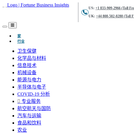
US:
+1 833-909-2966 (Toll Fre
UK:
+44 808-502-0280 (Toll F
(当前的)
家
行业
卫生保健
化学品与材料
信息技术
机械设备
能源与电力
半导体与电子
COVID-19 分析
专业服务
航空航天与国防
汽车与运输
食品和饮料
农业