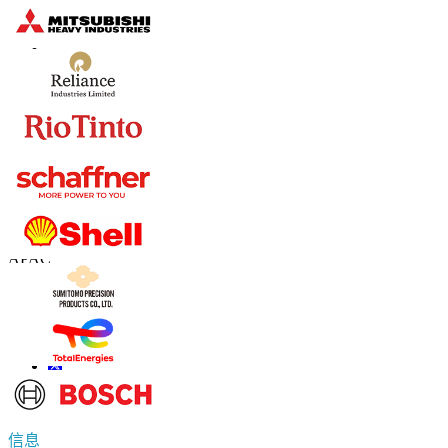
联系我们
US
+1 833 909 2966 ( Toll Free )
UK
+44 808 502 0280 (Toll Free )
APAC
+91 744 740 1245
sales@fortunebusinessinsights.com
联系我们
信息