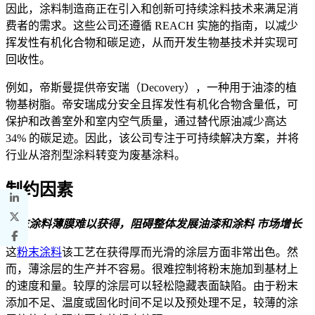
因此，涂料制造商正在引入和创新可持续涂料技术来满足消
费者的需求。这些公司还遵循 REACH 实施的指南，以减少
挥发性有机化合物和碳足迹，从而开发生物基技术并实现可
回收性。
例如，帝斯曼提供帝安瑞（Decovery），一种用于油漆的植
物基树脂。帝安瑞成分安全且挥发性有机化合物含量低，可
保护和改善室外和室内空气质量，通过替代原油减少高达
34% 的碳足迹。因此，该公司专注于可持续解决方案，并将
行业从溶剂型涂料转变为废基涂料。
制约因素
粉末涂料薄膜难以获得，阻碍整体发展
油漆和涂料
市场增长
这
粉末涂料
该工艺在获得厚而光滑的涂层方面非常出色。然
而，薄涂层的生产并不容易。很难控制将粉末施加到基材上
的速度和量。较厚的涂层可以轻松隐藏表面缺陷。由于粉末
添加不足、温度或固化时间不足以及预处理不足，较薄的涂