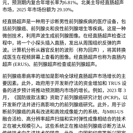
元，预测期内复合年增长率为6.81%。北美主导经直肠超声
市场，2025 年市场份额为 29.10%。
经直肠超声是一种用于诊断男性前列腺疾病的医疗设备，包
括前列腺癌、前列腺炎和良性前列腺增生等疾病。这是一种
微创技术，利用声波生成前列腺图像。在经直肠超声检查过
程中，将一个小探头插入直肠，发出从周围组织反弹的声
波。计算机分析从器官反射的波形（称为回声），将其转换
成医生在视频屏幕上查看的图像。经直肠超声也称为直肠内
超声 (ERUS)、前列腺超声检查或前列腺超声。
前列腺癌患病率的增加是影响全球经直肠超声市场增长的主
要因素。此外，政府用于开发新疗法的资金增加和 TRUS 设
备的进步预计将推动预测期内市场的增长。例如，2023 年 3
月，《国防拨款法案》资助了前列腺癌研究计划 (PCRP)，以
开发新疗法并进行高影响力的前列腺癌研究。此外，用于诊
断前列腺癌的具有改进和高效成像能力的系统、与MRI-US
融合活检、高分辨率超声扫描和实时弹性成像相结合的技术
正在被大规模引入。这些系统正在推动前列腺癌诊断方法从