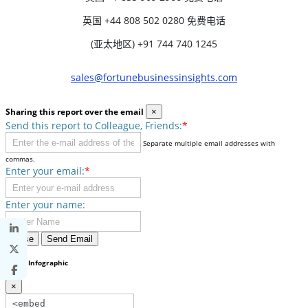
英国
+44 808 502 0280 免费电话
(亚太地区) +91 744 740 1245
sales@fortunebusinessinsights.com
Sharing this report over the email
×
Send this report to Colleague, Friends:
*
Separate multiple email addresses with
commas.
Enter your email:
*
Enter your name:
Close
Send Email
Share Infographic
×