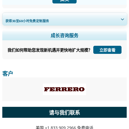
获得30至60
小时
免费定制服务
扩大区域和国家覆盖范围， 细分市场分析， 公司简介， 竞争基准分析，
成长咨询服务
以及最终用户洞察。
我们如何帮助您发现新机遇并更快地扩大规模？
立即查看
立即定制
客户
请与我们联系
美国
+1 833 909 2966 免费电话