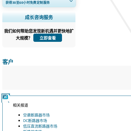
获得30至60
小时
免费定制服务
扩大区域和国家覆盖范围， 细分市场分
成长咨询服务
析， 公司简介， 竞争基准分析， 以及最
终用户洞察。
我们如何帮助您发现新机遇并更快地扩
大规模？
立即定制
立即查看
客户
相关报道
空袭断路器市场
DC断路器市场
低压直流断路器市场