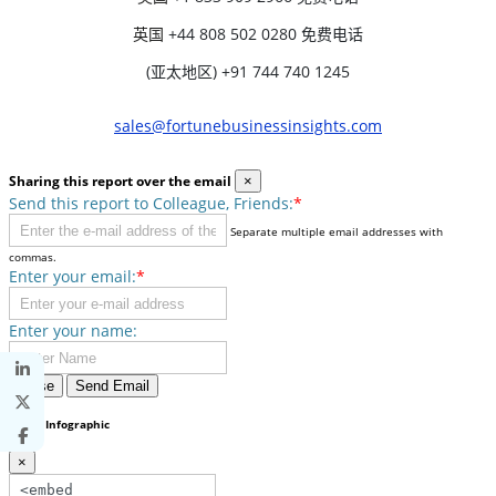
英国
+44 808 502 0280 免费电话
(亚太地区) +91 744 740 1245
sales@fortunebusinessinsights.com
Sharing this report over the email
×
Send this report to Colleague, Friends:
*
Separate multiple email addresses with
commas.
Enter your email:
*
Enter your name:
Close
Send Email
Share Infographic
×