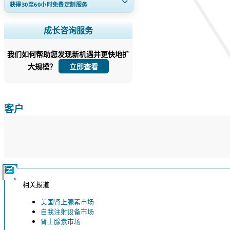
获得30至60
小时
免费定制服务
扩大区域和国家覆盖范围， 细分市场分
成长咨询服务
析， 公司简介， 竞争基准分析， 以及最
终用户洞察。
我们如何帮助您发现新机遇并更快地扩
大规模？
立即定制
立即查看
客户
相关报道
美国肾上腺素市场
自我注射设备市场
肾上腺素市场