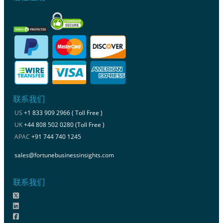
联系我们
US
+1 833 909 2966 ( Toll Free )
UK
+44 808 502 0280 (Toll Free )
APAC
+91 744 740 1245
sales@fortunebusinessinsights.com
联系我们