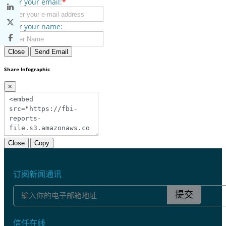
Enter your email:
*
Enter your name:
Close
Send Email
Share Infographic
×
Close
Copy
订阅新闻通讯
提交
信任在线