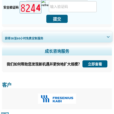
安全验证码
提交
获得30至60
小时
免费定制服务
扩大区域和国家覆盖范围， 细分市场分析， 公司简介， 竞争基准分析，
成长咨询服务
以及最终用户洞察。
我们如何帮助您发现新机遇并更快地扩大规模？
立即查看
立即定制
客户