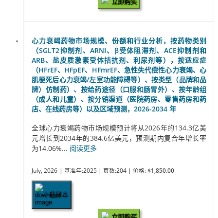
立即购买
心力衰竭药物市场规模、份额和行业分析，按药物类别
（SGLT2抑制剂、ARNI、β受体阻滞剂、ACE抑制剂和
ARB、盐皮质激素受体拮抗剂、利尿剂等），按适应症
（HFrEF、HFpEF、HFmrEF、急性失代偿性心力衰竭、心
肌梗死后心力衰竭/左室功能障碍等）、按类型（品牌和品
牌）仿制药）、按给药途径（口服和肠胃外）、按年龄组
（成人和儿童）、按分销渠道（医院药房、零售药房和药
店、在线药房等）以及区域预测，2026-2034 年
全球心力衰竭药物市场规模预计将从2026年的134.3亿美
元增长到2034年的384.6亿美元，预测期内复合年增长率
为14.06%...
阅读更多
July, 2026
| 基准年:2025
| 页数:204
| 价格:
$1,850.00
下载样本
立即购买