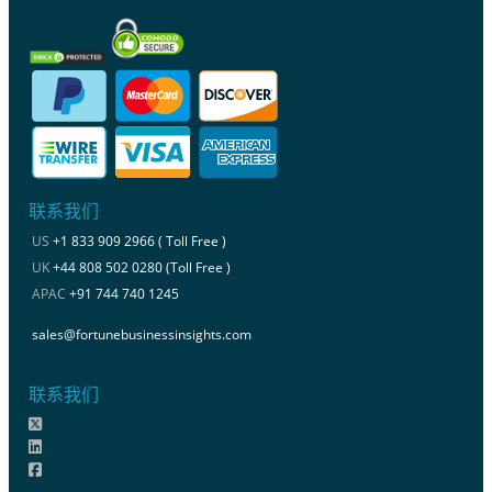
联系我们
US
+1 833 909 2966 ( Toll Free )
UK
+44 808 502 0280 (Toll Free )
APAC
+91 744 740 1245
sales@fortunebusinessinsights.com
联系我们