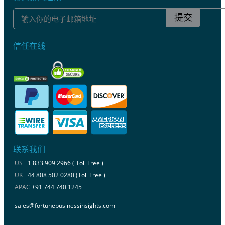
提交
信任在线
联系我们
US
+1 833 909 2966 ( Toll Free )
UK
+44 808 502 0280 (Toll Free )
APAC
+91 744 740 1245
sales@fortunebusinessinsights.com