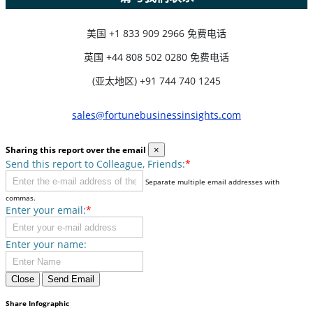
美国
+1 833 909 2966 免费电话
英国
+44 808 502 0280 免费电话
(亚太地区) +91 744 740 1245
sales@fortunebusinessinsights.com
Sharing this report over the email
×
Send this report to Colleague, Friends:
*
Separate multiple email addresses with
commas.
Enter your email:
*
Enter your name:
Close
Send Email
Share Infographic