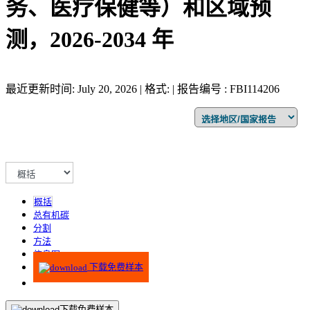
务、医疗保健等）和区域预
测，2026-2034 年
最近更新时间: July 20, 2026 | 格式: | 报告编号 : FBI114206
概括
总有机碳
分割
方法
信息图
下载免费样本
下载免费样本