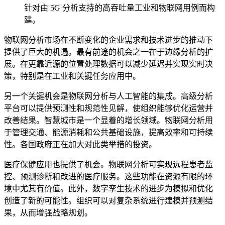
针对由 5G 分析支持的高吞吐量工业和物联网用例而构
建。
物联网分析市场在不断变化的企业需求和技术进步的推动下
提供了巨大的机遇。最有前途的机会之一在于边缘分析的扩
展。在更靠近源的位置处理数据可以减少延迟并实现实时决
策，特别是在工业和关键任务应用中。
另一个关键机会是物联网分析与人工智能的集成。高级分析
平台可以提供预测性和规范性见解，使组织能够优化运营并
改善结果。智慧城市是一个显着的增长领域。物联网分析用
于管理交通、能源消耗和公共基础设施，提高效率和可持续
性。各国政府正在加大对此类举措的投资。
医疗保健应用也提供了机会。物联网分析可实现远程患者监
控、预测诊断和改进的医疗服务。这些功能在资源有限的环
境中尤其有价值。此外，数字孪生技术的进步为模拟和优化
创造了新的可能性。组织可以对复杂系统进行建模并预测结
果，从而增强战略规划。