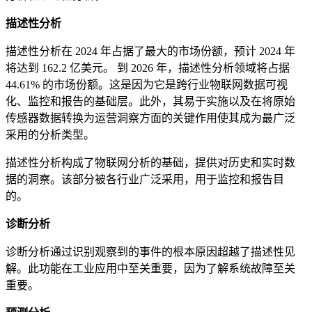
描述性分析
描述性分析在 2024 年占据了最大的市场份额，预计 2024 年
将达到 162.2 亿美元。
到 2026 年，描述性分析领域将占据
44.61% 的市场份额。
这是因为它是跨行业物联网数据可视
化、监控和报告的基础层。此外，其易于实施以及在将原始
传感器数据转换为运营洞察方面的关键作用使其成为最广泛
采用的分析类型。
描述性分析构成了物联网分析的基础，提供对历史和实时数
据的洞察。该部分被各行业广泛采用，用于监控和报告目
的。
诊断分析
诊断分析通过识别观察到的事件的根本原因超越了描述性见
解。此功能在工业应用中至关重要，因为了解系统故障至关
重要。