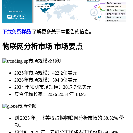
下载免费样品
了解更多关于本报告的信息。
物联网分析市场 市场要点
市场规模及预测
2025年市场规模：422.2亿美元
2026年市场规模：504.3亿美元
2034 年预测市场规模：2017.7 亿美元
复合年增长率：2026-2034 年 18.9%
市场份额
到 2025 年，北美将占据物联网分析市场的 38.52% 份
额。
预计到 2026 年，云细分市场将占市场份额 69.89%。