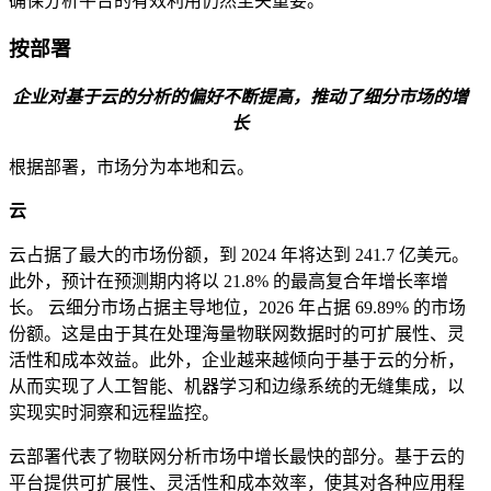
确保分析平台的有效利用仍然至关重要。
按部署
企业对基于云的分析的偏好不断提高，推动了细分市场的增
长
根据部署，市场分为本地和云。
云
云占据了最大的市场份额，到 2024 年将达到 241.7 亿美元。
此外，预计在预测期内将以 21.8% 的最高复合年增长率增
长。
云细分市场占据主导地位，2026 年占据 69.89% 的市场
份额。
这是由于其在处理海量物联网数据时的可扩展性、灵
活性和成本效益。此外，企业越来越倾向于基于云的分析，
从而实现了人工智能、机器学习和边缘系统的无缝集成，以
实现实时洞察和远程监控。
云部署代表了物联网分析市场中增长最快的部分。基于云的
平台提供可扩展性、灵活性和成本效率，使其对各种应用程