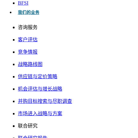
BFSI
我们的业务
咨询服务
客户评估
竞争情报
战略路线图
供应链与定价策略
机会评估与增长战略
并购目标搜索与尽职调查
市场进入战略与方案
联合研究