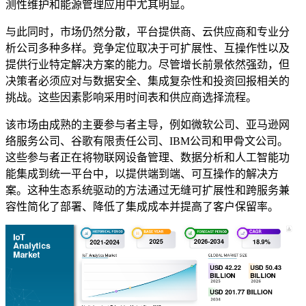
测性维护和能源管理应用中尤其明显。
与此同时，市场仍然分散，平台提供商、云供应商和专业分
析公司多种多样。竞争定位取决于可扩展性、互操作性以及
提供行业特定解决方案的能力。尽管增长前景依然强劲，但
决策者必须应对与数据安全、集成复杂性和投资回报相关的
挑战。这些因素影响采用时间表和供应商选择流程。
该市场由成熟的主要参与者主导，例如微软公司、亚马逊网
络服务公司、谷歌有限责任公司、IBM公司和甲骨文公司。
这些参与者正在将物联网设备管理、数据分析和人工智能功
能集成到统一平台中，以提供端到端、可互操作的解决方
案。这种生态系统驱动的方法通过无缝可扩展性和跨服务兼
容性简化了部署、降低了集成成本并提高了客户保留率。