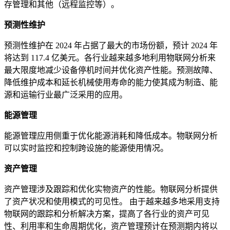
存管理和其他（远程监控等）。
预测性维护
预测性维护在 2024 年占据了最大的市场份额，预计 2024 年
将达到 117.4 亿美元。各行业越来越多地利用物联网分析来
最大限度地减少设备停机时间并优化资产性能。预测故障、
降低维护成本和延长机械使用寿命的能力使其成为制造、能
源和运输行业最广泛采用的应用。
能源管理
能源管理应用侧重于优化能源消耗和降低成本。物联网分析
可以实时监控和控制跨设施的能源使用情况。
资产管理
资产管理涉及跟踪和优化实物资产的性能。物联网分析提供
了资产状况和使用模式的可见性。 由于越来越多地采用支持
物联网的跟踪和分析解决方案，提高了各行业的资产可见
性、利用率和生命周期优化，资产管理预计在预测期内将以