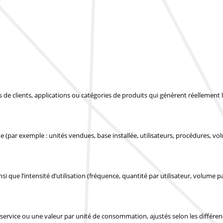
pes de clients, applications ou catégories de produits qui génèrent réellemen
 (par exemple : unités vendues, base installée, utilisateurs, procédures, vo
si que l’intensité d’utilisation (fréquence, quantité par utilisateur, volume pa
service ou une valeur par unité de consommation, ajustés selon les différe