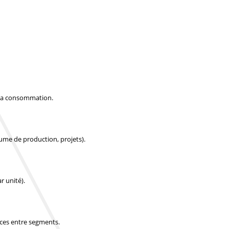
t la consommation.
lume de production, projets).
r unité).
nces entre segments.