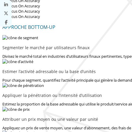
APPROCHE BOTTOM-UP
Segmenter le marché par utilisateurs finaux
Divisez le marché total en industries d’utilisateurs finaux pertinentes, ty
Estimer l’activité adressable ou la base d’unités
Pour chaque segment, quantifiez l’activité principale qui génère la demande
Appliquer la pénétration ou l’intensité d’utilisation
Estimez la proportion de la base adressable qui utilise le produit/service ain
Attribuer un prix moyen ou une valeur par unité
Appliquez un prix de vente moyen, une valeur d’abonnement, des frais de 