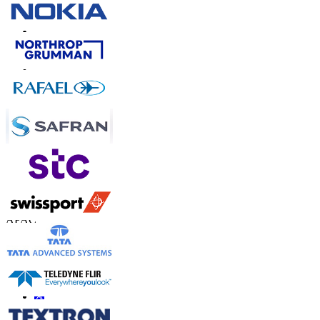
联系我们
US
+1 833 909 2966 ( Toll Free )
UK
+44 808 502 0280 (Toll Free )
APAC
+91 744 740 1245
sales@fortunebusinessinsights.com
联系我们