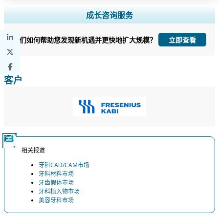
扩大区域和国家覆盖范围， 细分市场分析， 公司简介， 竞争基准分析，
成长咨询服务
以及最终用户洞察。
我们如何帮助您发现新机遇并更快地扩大规模？
立即查看
立即定制
客户
相关报道
牙科CAD/CAM市场
牙科材料市场
牙齿假体市场
牙科植入物市场
美容牙科市场