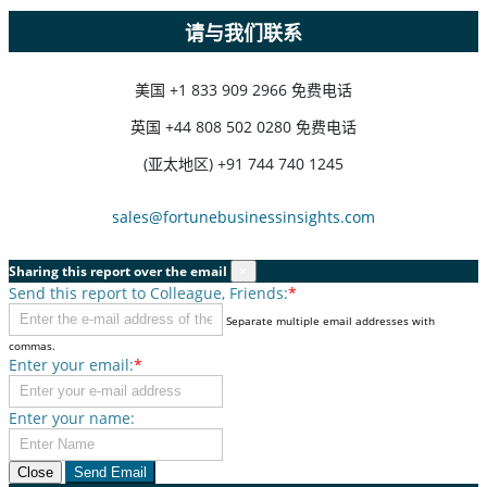
请与我们联系
美国
+1 833 909 2966 免费电话
英国
+44 808 502 0280 免费电话
(亚太地区) +91 744 740 1245
sales@fortunebusinessinsights.com
Sharing this report over the email
×
Send this report to Colleague, Friends:
*
Separate multiple email addresses with
commas.
Enter your email:
*
Enter your name:
Close
Send Email