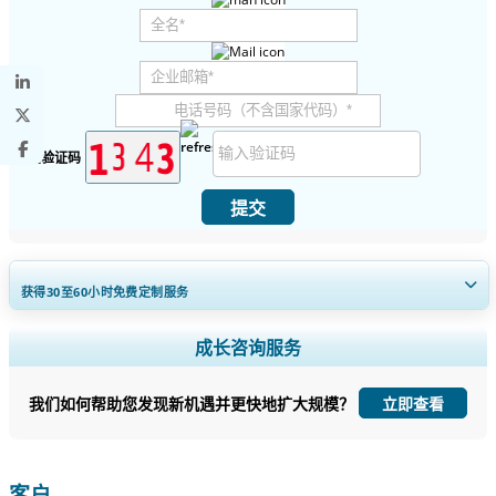
安全验证码
提交
获得30至60
小时
免费定制服务
扩大区域和国家覆盖范围， 细分市场分析， 公司简介， 竞争基准分析，
成长咨询服务
以及最终用户洞察。
我们如何帮助您发现新机遇并更快地扩大规模？
立即查看
立即定制
客户