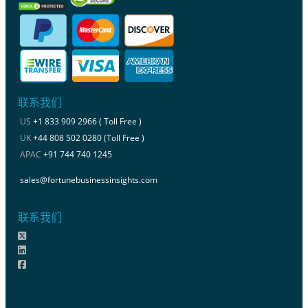
联系我们
US
+1 833 909 2966 ( Toll Free )
UK
+44 808 502 0280 (Toll Free )
APAC
+91 744 740 1245
sales@fortunebusinessinsights.com
联系我们