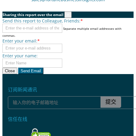
Sharing this report over the email
×
Send this report to Colleague, Friends:
*
Separate multiple email addresses with
commas.
Enter your email:
*
Enter your name:
Close
Send Email
订阅新闻通讯
提交
信任在线