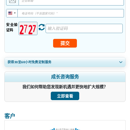
安全验
证码
提交
获得30至60
小时
免费定制服务
扩大区域和国家覆盖范围， 细分市场分析， 公司简介， 竞争基准分
成长咨询服务
析， 以及最终用户洞察。
我们如何帮助您发现新机遇并更快地扩大规模？
立即定制
立即查看
客户