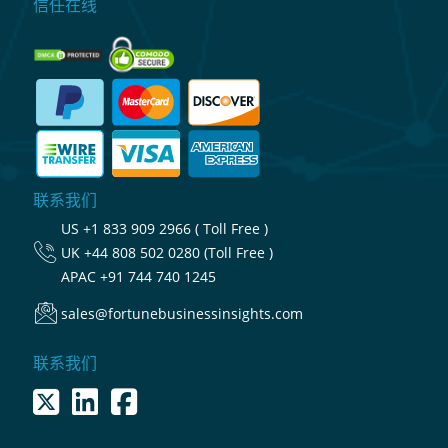
信任在线
联系我们
US
+1 833 909 2966 ( Toll Free )
UK
+44 808 502 0280 (Toll Free )
APAC
+91 744 740 1245
sales@fortunebusinessinsights.com
联系我们