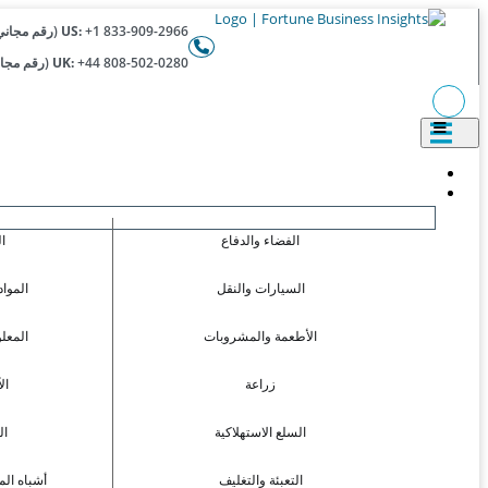
+1 833-909-2966 (رقم مجاني)
US:
+44 808-502-0280 (رقم مجاني)
UK:
الفضاء والدفاع
ا
السيارات والنقل
المواد
الأطعمة والمشروبات
المعل
زراعة
ال
السلع الاستهلاكية
ال
التعبئة والتغليف
أشباه الم