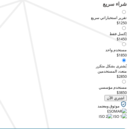
شراء سريع
تقرير استخباراتي سريع
$1250
إكسل فقط
$1450
مستخدم واحد
$1850
يُشترى بشكل متكرر
متعدد المستخدمين
$2850
مستخدم مؤسسي
$3850
اشتري الآن
موثوق ومعتمد